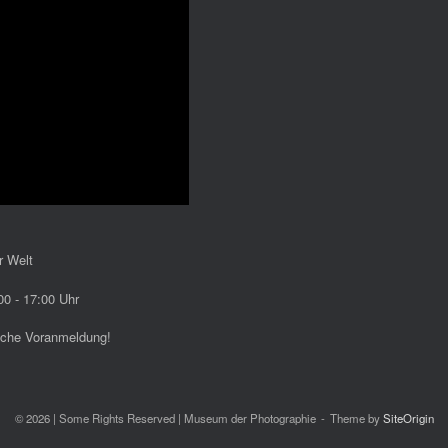
r Welt
0 - 17:00 Uhr
ische Voranmeldung!
© 2026 | Some Rights Reserved | Museum der Photographie
Theme by
SiteOrigin