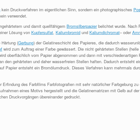
n
kein Druckverfahren im eigentlichen Sinn, sondern ein photographisches
Pos
ein verwendet.
 ungehärtetem und damit quellfähigem
Bromsilberpapier
belichtet wurde. Nach F
 einer Lösung von
Kupfersulfat
,
Kaliumbromid
und
Kaliumdichromat
– oder
Amm
 Härtung (
Gerbung
) der Gelatineschicht des Papieres, die dadurch wasserunlö
ef
wird zum Auftrag einer Farbe gewässert. Die nicht gehärteten Stellen (helle 
ird oberflächlich vom Papier abgenommen und dann mit verschiedenartigen P
 an den gehärteten und daher wasserfreien Stellen haften. Dadurch entsteht ein
auf Papier entsteht ein Bromölumdruck. Dieses Verfahren kann mehrmals durc
 Erfindung des Farbfilms Farbfotografien mit sehr natürlicher Farbgebung zu 
nahmen eines Motivs hergestellt und die Gelatinematrizen mit Gelb auf der B
achen Druckvorgängen übereinander gedruckt.