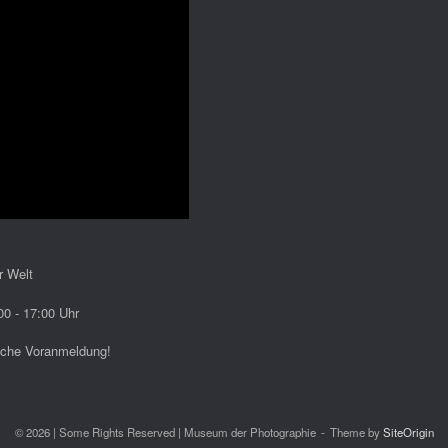
r Welt
0 - 17:00 Uhr
ische Voranmeldung!
© 2026 | Some Rights Reserved | Museum der Photographie
Theme by
SiteOrigin