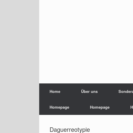
Home
Über uns
Sondera
Homepage
Homepage
H
Daguerreotypie