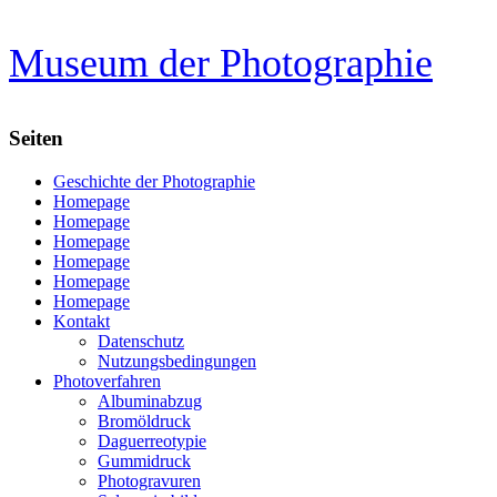
Zum
Museum der Photographie
Inhalt
springen
Seiten
Geschichte der Photographie
Homepage
Homepage
Homepage
Homepage
Homepage
Homepage
Kontakt
Datenschutz
Nutzungsbedingungen
Photoverfahren
Albuminabzug
Bromöldruck
Daguerreotypie
Gummidruck
Photogravuren