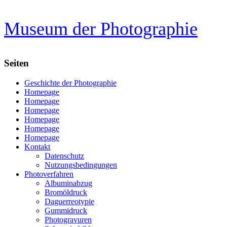
Zum
Museum der Photographie
Inhalt
springen
Seiten
Geschichte der Photographie
Homepage
Homepage
Homepage
Homepage
Homepage
Homepage
Kontakt
Datenschutz
Nutzungsbedingungen
Photoverfahren
Albuminabzug
Bromöldruck
Daguerreotypie
Gummidruck
Photogravuren