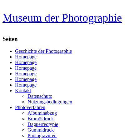
Zum
Museum der Photographie
Inhalt
springen
Seiten
Geschichte der Photographie
Homepage
Homepage
Homepage
Homepage
Homepage
Homepage
Kontakt
Datenschutz
Nutzungsbedingungen
Photoverfahren
Albuminabzug
Bromöldruck
Daguerreotypie
Gummidruck
Photogravuren