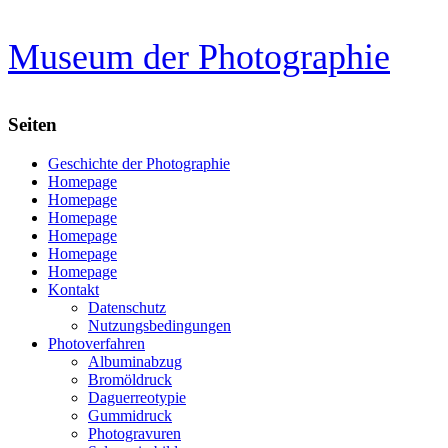
Zum
Museum der Photographie
Inhalt
springen
Seiten
Geschichte der Photographie
Homepage
Homepage
Homepage
Homepage
Homepage
Homepage
Kontakt
Datenschutz
Nutzungsbedingungen
Photoverfahren
Albuminabzug
Bromöldruck
Daguerreotypie
Gummidruck
Photogravuren